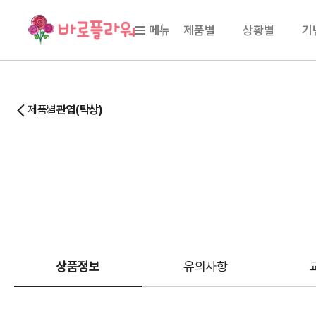
메뉴
제품별
상황별
기
제품별
관엽(탁상)
상품정보
유의사항