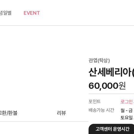
념일별
EVENT
관엽(탁상)
산세베리아
60,000
원
포인트
로그인
배송가능 시간
월 - 금
교환/환불
리뷰
토요일 오
고객센터 운영시간