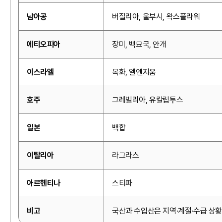
남아공
버질리아, 울부시, 왁스플라워
에티오피아
장미, 백묘국, 안개
이스라엘
목화, 엘엔지움
호주
그레빌리아, 유칼립투스
일본
백합
이탈리아
라그라스
아르헨티나
스티파
비고
국산과 수입산은 지역·계절·수급 상황