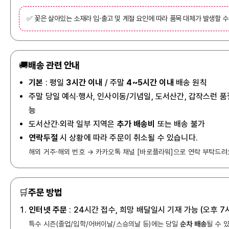
✅ 꽃은 살아있는 소재라 입·출고 및 계절 요인에 따라 품목 대체가 발생할 수
🚚
배송 관련 안내
기본
: 평일
3시간 이내
/ 주말
4~5시간 이내
배송 원칙
주말 당일 예식·행사, 인사이동/기념일, 도서산간, 갑작스런 품
능
도서산간·외곽 일부 지역은
추가 배송비
또는 배송 불가
연락두절
시 상황에 따라 주문이 취소될 수 있습니다.
해외 거주·해외 번호 → 카카오톡 채널 [바로플라워]으로 연락 부탁드려
🛒
주문 방법
인터넷 주문
: 24시간 접수, 희망 배달일시 기재 가능 (오후 
특수 시즌(졸업/입학/어버이날/스승의날 등)에는 당일
순차 배송
될 수 