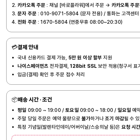
카카오톡 주문
: 채널 [바로플라워]에서 주문 →
카카오톡 주문
문자 주문
: 010-9071-5804
(문자 전용) / 통화는 고객센터 
전화 주문
: 1670-5804 (연중무휴 08:00~20:30)
💳
결제 안내
국내 신용카드 결제 가능,
5만 원 이상 할부
지원
나이스페이먼츠
전자결제,
128bit SSL
보안 적용(청구서 표
입금(결제) 확인 후 주문 접수 처리
📦
배송 시간 · 조건
평일
09:00 ~ 19:00 /
토요일
09:00 ~ 18:00 /
일요일
예약
주말 당일 주문은 예약 물량으로
불가
하거나
조기 마감
될 수 
특정 기념일(발렌타인데이/어버이날/스승의날 등)은
요청 시간