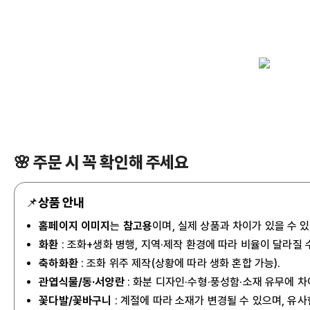
🌸 주문 시 꼭 확인해 주세요
📌
상품 안내
홈페이지 이미지
는
참고용
이며, 실제 상품과 차이가 있을 수 
화환
: 조화+생화 병행, 지역·제작 환경에 따라 비율이 달라질 
축하화환
: 조화 위주 제작(상황에 따라 생화 혼합 가능).
관엽식물/동·서양란
: 화분 디자인·수형·풍성함·소재 유무에 차
꽃다발/꽃바구니
: 계절에 따라 소재가 변경될 수 있으며, 유