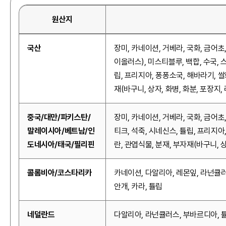
원산지
국산
장미, 카네이션, 거베라, 국화, 금어초
이올러스), 미스티블루, 백합, 수국, 
립, 프리지아, 퐁퐁소국, 해바라기, 쌀
재(바구니, 상자, 화병, 화분, 포장지,
중국/대만/파키스탄/
장미, 카네이션, 거베라, 국화, 금어초
말레이시아/베트남/인
티크, 석죽, 시네신스, 튤립, 프리지아
도네시아/태국/필리핀
란, 관엽식물, 분재, 부자재(바구니, 상
콜롬비아/코스타리카
카네이션, 다알리아, 레몬잎, 라넌큘러
안개, 카라, 튤립
네덜란드
다알리아, 라넌큘러스, 부바르디아, 