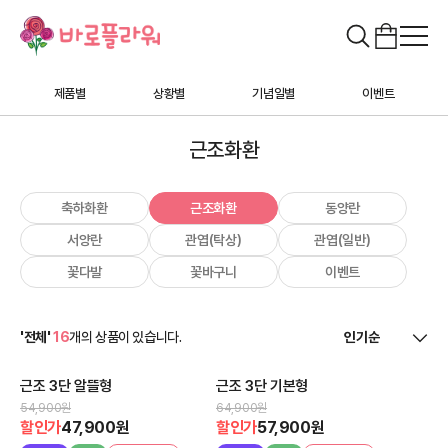
제품별
상황별
기념일별
이벤트
근조화환
축하화환
근조화환
동양란
서양란
관엽(탁상)
관엽(일반)
꽃다발
꽃바구니
이벤트
'전체'
16
개의 상품이 있습니다.
근조 3단 알뜰형
근조 3단 기본형
54,900원
64,900원
할인가
47,900원
할인가
57,900원