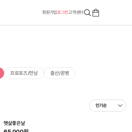
회원가입
로그인
고객센터
프로포즈/만남
출산/문병
햇살좋은날
65,000원