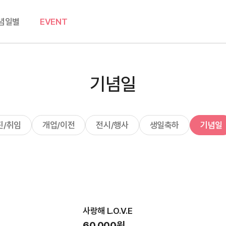
념일별
EVENT
기념일
진/취임
개업/이전
전시/행사
생일축하
기념일
사랑해 L.O.V.E
60,000원