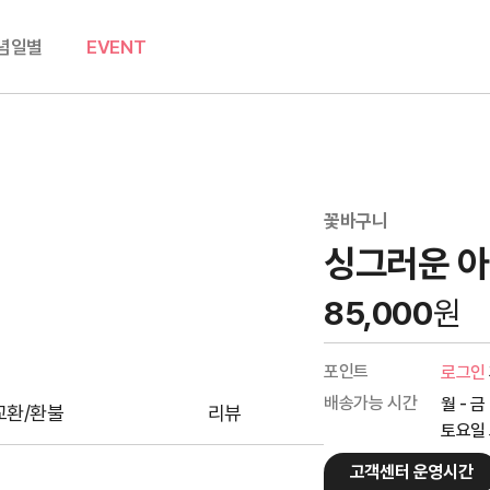
념일별
EVENT
꽃바구니
싱그러운 
85,000
원
포인트
로그인
배송가능 시간
월 - 금
교환/환불
리뷰
토요일 오
고객센터 운영시간