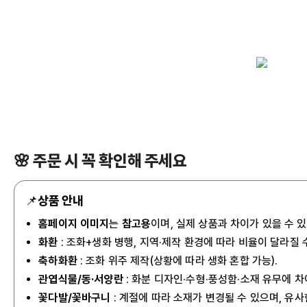
🌸 주문 시 꼭 확인해 주세요
📌
상품 안내
홈페이지 이미지
는
참고용
이며, 실제 상품과 차이가 있을 수 
화환
: 조화+생화 병행, 지역·제작 환경에 따라 비율이 달라질 
축하화환
: 조화 위주 제작(상황에 따라 생화 혼합 가능).
관엽식물/동·서양란
: 화분 디자인·수형·풍성함·소재 유무에 차
꽃다발/꽃바구니
: 계절에 따라 소재가 변경될 수 있으며, 유