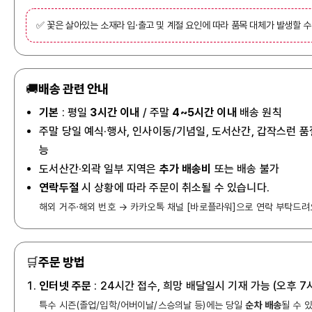
✅ 꽃은 살아있는 소재라 입·출고 및 계절 요인에 따라 품목 대체가 발생할 수
🚚
배송 관련 안내
기본
: 평일
3시간 이내
/ 주말
4~5시간 이내
배송 원칙
주말 당일 예식·행사, 인사이동/기념일, 도서산간, 갑작스런 품
능
도서산간·외곽 일부 지역은
추가 배송비
또는 배송 불가
연락두절
시 상황에 따라 주문이 취소될 수 있습니다.
해외 거주·해외 번호 → 카카오톡 채널 [바로플라워]으로 연락 부탁드려
🛒
주문 방법
인터넷 주문
: 24시간 접수, 희망 배달일시 기재 가능 (오후 
특수 시즌(졸업/입학/어버이날/스승의날 등)에는 당일
순차 배송
될 수 