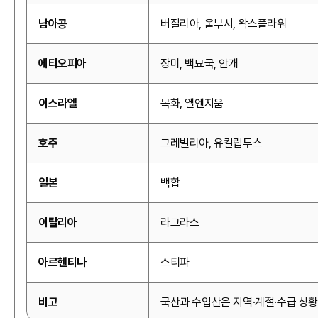
남아공
버질리아, 울부시, 왁스플라워
에티오피아
장미, 백묘국, 안개
이스라엘
목화, 엘엔지움
호주
그레빌리아, 유칼립투스
일본
백합
이탈리아
라그라스
아르헨티나
스티파
비고
국산과 수입산은 지역·계절·수급 상황