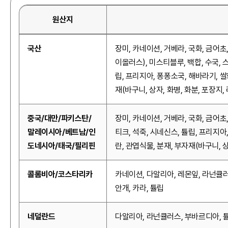
원산지
국산
장미, 카네이션, 거베라, 국화, 금어초
이올러스), 미스티블루, 백합, 수국, 
립, 프리지아, 퐁퐁소국, 해바라기, 쌀
재(바구니, 상자, 화병, 화분, 포장지,
중국/대만/파키스탄/
장미, 카네이션, 거베라, 국화, 금어초
말레이시아/베트남/인
티크, 석죽, 시네신스, 튤립, 프리지아
도네시아/태국/필리핀
란, 관엽식물, 분재, 부자재(바구니, 상
콜롬비아/코스타리카
카네이션, 다알리아, 레몬잎, 라넌큘러
안개, 카라, 튤립
네덜란드
다알리아, 라넌큘러스, 부바르디아, 