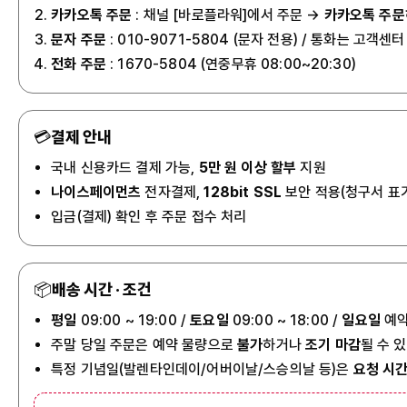
카카오톡 주문
: 채널 [바로플라워]에서 주문 →
카카오톡 주문
문자 주문
: 010-9071-5804
(문자 전용) / 통화는 고객센터 
전화 주문
: 1670-5804 (연중무휴 08:00~20:30)
💳
결제 안내
국내 신용카드 결제 가능,
5만 원 이상 할부
지원
나이스페이먼츠
전자결제,
128bit SSL
보안 적용(청구서 표
입금(결제) 확인 후 주문 접수 처리
📦
배송 시간 · 조건
평일
09:00 ~ 19:00 /
토요일
09:00 ~ 18:00 /
일요일
예약
주말 당일 주문은 예약 물량으로
불가
하거나
조기 마감
될 수 
특정 기념일(발렌타인데이/어버이날/스승의날 등)은
요청 시간