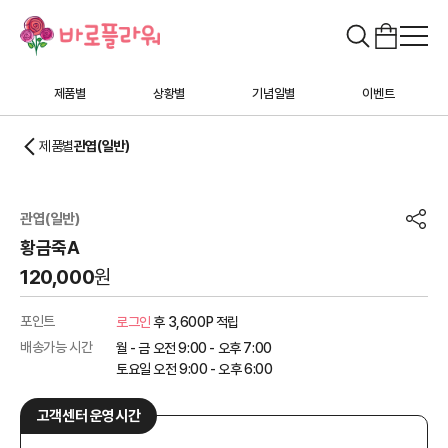
제품별
상황별
기념일별
이벤트
제품별
관엽(일반)
관엽(일반)
황금죽A
120,000
원
포인트
로그인
후 3,600P 적립
배송가능 시간
월 - 금 오전 9:00 - 오후 7:00
토요일 오전 9:00 - 오후 6:00
고객센터 운영시간