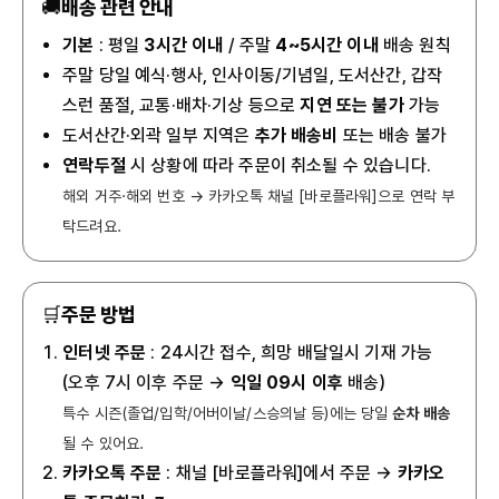
🚚
배송 관련 안내
기본
: 평일
3시간 이내
/ 주말
4~5시간 이내
배송 원칙
주말 당일 예식·행사, 인사이동/기념일, 도서산간, 갑작
스런 품절, 교통·배차·기상 등으로
지연 또는 불가
가능
도서산간·외곽 일부 지역은
추가 배송비
또는 배송 불가
연락두절
시 상황에 따라 주문이 취소될 수 있습니다.
해외 거주·해외 번호 → 카카오톡 채널 [바로플라워]으로 연락 부
탁드려요.
🛒
주문 방법
인터넷 주문
: 24시간 접수, 희망 배달일시 기재 가능
(오후 7시 이후 주문 →
익일 09시 이후
배송)
특수 시즌(졸업/입학/어버이날/스승의날 등)에는 당일
순차 배송
될 수 있어요.
카카오톡 주문
: 채널 [바로플라워]에서 주문 →
카카오