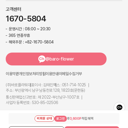
고객센터
1670-5804
운영시간 : 08:00 ~ 20:30
365 연중무휴
해외주문 : +82-1670-5804
@baro-flower
이용약관
개인정보처리방침
이용안내
이메일수집거부
(주)바로플라워
대표이사 : 김태진
팩스 : 051-714-1025
주소 : 부산광역시 남구 남동천로 128, 1823호(문현동)
통신판매업신고번호 : 제 2022-부산남구-1007호
사업자 등록번호 : 530-85-02506
Copyright@ (주)바로플라워 All Right Reserved.
비회원 상태
후
3,600P
적립 혜택
로그인